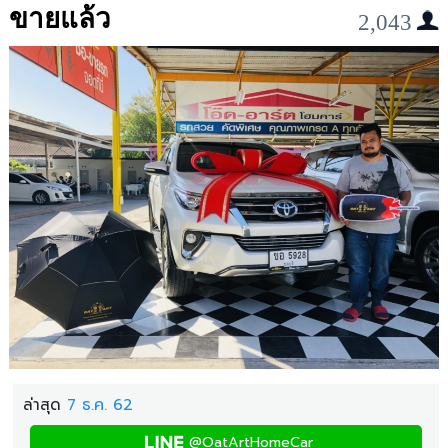
ขายแล้ว
2,043
ล่าสุด
7 ธ.ค. 62
@OatArtHomeCar