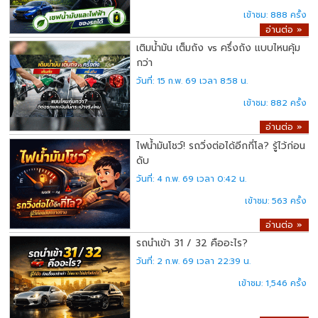
888
อ่านต่อ »
เติมน้ำมัน เต็มถัง vs ครึ่งถัง แบบไหนคุ้ม
กว่า
15 ก.พ. 69 เวลา 8:58 น.
882
อ่านต่อ »
ไฟน้ำมันโชว์! รถวิ่งต่อได้อีกกี่โล? รู้ไว้ก่อน
ดับ
4 ก.พ. 69 เวลา 0:42 น.
563
อ่านต่อ »
รถนำเข้า 31 / 32 คืออะไร?
2 ก.พ. 69 เวลา 22:39 น.
1,546