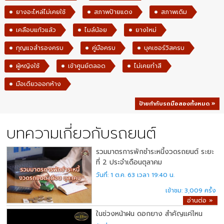
ยางอะไหล่ไม่เคยใช้
สภาพป้ายแดง
สภาพเดิม
เคลือบแก้วแล้ว
ไมล์น้อย
ยางใหม่
กุญแจสำรองครบ
คู่มือครบ
บุคเซอร์วิสครบ
ผู้หญิงใช้
เข้าศูนย์ตลอด
ไม่เคยทำสี
มือเดียวออกห้าง
ป้ายกำกับรถมือสองทั้งหมด »
บทความเกี่ยวกับรถยนต์
รวมมาตรการพักชำระหนี้งวดรถยนต์ ระยะ
ที่ 2 ประจำเดือนตุลาคม
1 ต.ค. 63 เวลา 19:40 น.
3,009
อ่านต่อ »
ในช่วงหน้าฝน ดอกยาง สำคัญแค่ไหน