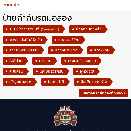
ขายแล้ว
ป้ายกำกับรถมือสอง
ระบบนำทางรถยนต์ (Navigator)
มีกล้องมองหลัง
พวงมาลัยมัลติฟังชั่น
แบตเตอรี่ใหม่
ยางอะไหล่ไม่เคยใช้
สภาพป้ายแดง
สภาพเดิม
ไมล์น้อย
ยางใหม่
กุญแจสำรองครบ
คู่มือครบ
บุคเซอร์วิสครบ
ผู้หญิงใช้
เข้าศูนย์ตลอด
ไม่เคยทำสี
มือเดียวออกห้าง
ป้ายกำกับรถมือสองทั้งหมด »