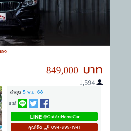
สอง
849,000
1,594
ล่าสุด
5 พ.ย. 68
แชร์
@OatArtHomeCar
คุณโอ๊ด
094-999-1941