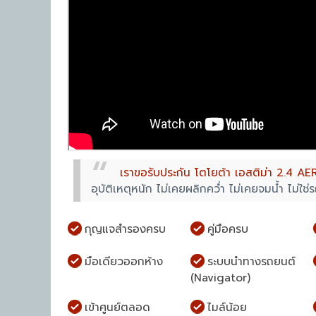
เราขอรับประกัน โตโยต้า เอสติม่า 2.4 AER
อุบัติเหตุหนัก ไม่เคยผลิกคว่ำ ไม่เคยจมน้ำ ไม่ใ
กุญแจสำรองครบ
คู่มือครบ
มือเดียวออกห้าง
ระบบนำทางรถยนต์
(Navigator)
เข้าศูนย์ตลอด
ไมล์น้อย