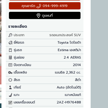
คุณอาร์ต
094-999-4919
ดูแผนที่
รายละเอียด
ประเภท
รถอเนกประสงค์ SUV
ยี่ห้อรถ
Toyota โตโยต้า
รุ่นรถ
Estima เอสติม่า
รุ่นย่อย
2.4 AERAS
ปีจดทะเบียน
2014
เชื้อเพลิง
เบนซิล 2,362 cc.
สีรถ
สีดำ
เกียร์
Auto (อัตโนมัติ)
เบาะ
เบาะหนังแท้
เลขเครื่องยนต์
2AZ-H976488