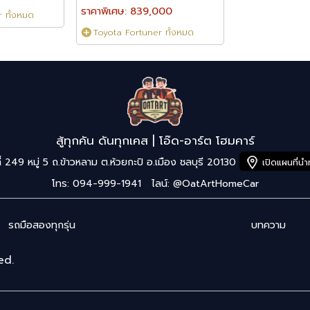
ราคาพิเศษ: 839,000
 ทั้งหมด
Toyota Fortuner ทั้งหมด
สู้ทุกคัน ดันทุกเคส | โอ๊ด-อาร์ต โฮมคาร์
ี่ 249 หมู่ 5 ถ.ข้าวหลาม ต.ห้วยกะปิ อ.เมือง ชลบุรี 20130
เปิดแผนที่น
โทร: 094-999-1941
ไลน์:
@OatArtHomeCar
รถมือสองทุกรุ่น
บทความ
ed.