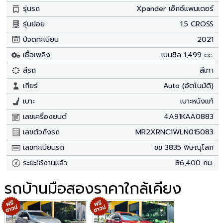
รุ่นรถ
Xpander เอ็กซ์แพนเดอร์
รุ่นย่อย
1.5 CROSS
ปีจดทะเบียน
2021
เชื้อเพลิง
เบนซิล 1,499 cc.
สีรถ
สีเทา
เกียร์
Auto (อัตโนมัติ)
เบาะ
เบาะหนังแท้
เลขเครื่องยนต์
4A91KAA0883
เลขตัวถังรถ
MR2XRNC1WLN015083
เลขทะเบียนรถ
ขข 3835 พิษณุโลก
ระยะใช้งานแล้ว
86,400 กม.
รถบ้านมือสองราคาใกล้เคียง