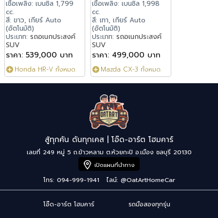
เชื้อเพลิง: เบนซิล 1,799
เชื้อเพลิง: เบนซิล 1,998
cc.
cc.
สี: ขาว, เกียร์ Auto
สี: เทา, เกียร์ Auto
(อัตโนมัติ)
(อัตโนมัติ)
ประเภท:
รถอเนกประสงค์
ประเภท:
รถอเนกประสงค์
SUV
SUV
ราคา: 539,000 บาท
ราคา: 499,000 บาท
Honda HR-V ทั้งหมด
Mazda CX-3 ทั้งหมด
สู้ทุกคัน ดันทุกเคส | โอ๊ด-อาร์ต โฮมคาร์
เลขที่ 249 หมู่ 5 ถ.ข้าวหลาม ต.ห้วยกะปิ อ.เมือง ชลบุรี 20130
เปิดแผนที่นำทาง
โทร: 094-999-1941
ไลน์:
@OatArtHomeCar
โอ๊ด-อาร์ต โฮมคาร์
รถมือสองทุกรุ่น