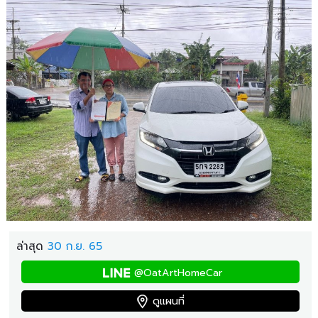
ล่าสุด
30 ก.ย. 65
@OatArtHomeCar
ดูแผนที่