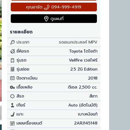
คุณอาร์ต
094-999-4919
ดูแผนที่
รายละเอียด
ประเภท
รถอเนกประสงค์ MPV
ยี่ห้อรถ
Toyota โตโยต้า
รุ่นรถ
Vellfire เวลไฟร์
รุ่นย่อย
2.5 ZG Edition
ปีจดทะเบียน
2018
เชื้อเพลิง
ดีเซล 2,500 cc.
สีรถ
สีเทา
เกียร์
Auto (อัตโนมัติ)
เบาะ
เบาะหนังแท้
เลขเครื่องยนต์
2ARJ145148