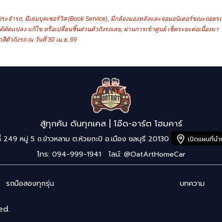
คู่มือประจำรถ, มีเล่มบุคเซอร์วิส (Book Service), มีกล้องมองหลังและจอมอนิเตอร์ขณะถอยรถ
ดัดแปลง แก้ไข หรือเปลี่ยนชิ้นส่วนตัวถังรถเลย, ผ่านการเข้าศูนย์ เช็คระยะต่อเนื่องมา
ตัวถังรถ ณ วันที่ 30 เม.ย. 69
สู้ทุกคัน ดันทุกเคส | โอ๊ด-อาร์ต โฮมคาร์
ี่ 249 หมู่ 5 ถ.ข้าวหลาม ต.ห้วยกะปิ อ.เมือง ชลบุรี 20130
เปิดแผนที่น
โทร: 094-999-1941
ไลน์:
@OatArtHomeCar
รถมือสองทุกรุ่น
บทความ
ed.