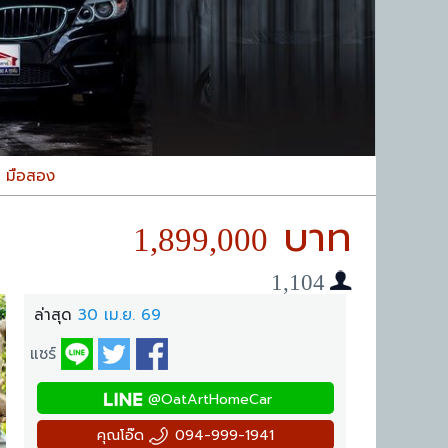
n มือสอง
1,899,000
1,104
ล่าสุด
30 เม.ย. 69
แชร์
@OatArtHomeCar
คุณโอ๊ด
094-999-1941