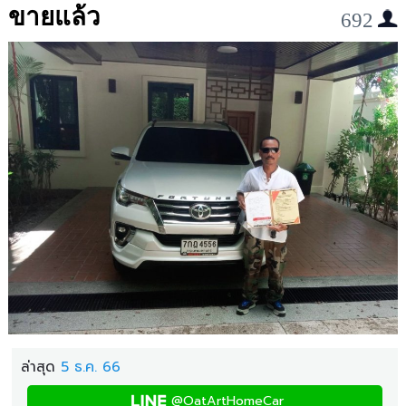
ขายแล้ว
692
ล่าสุด
5 ธ.ค. 66
@OatArtHomeCar