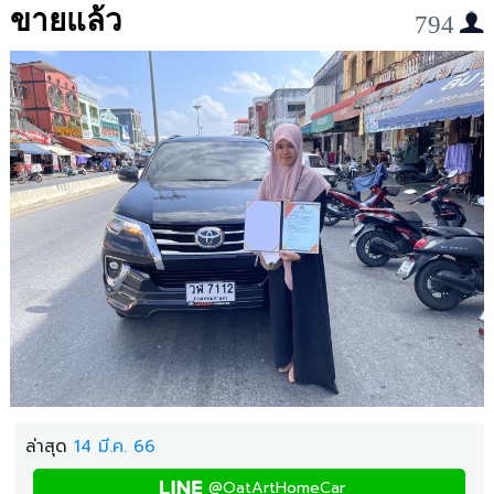
ขายแล้ว
794
ล่าสุด
14 มี.ค. 66
@OatArtHomeCar