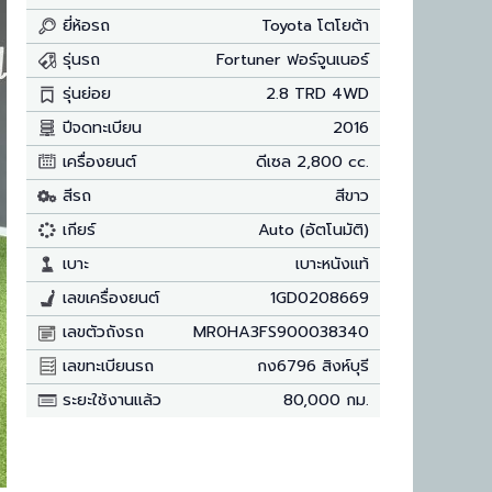
ยี่ห้อรถ
Toyota โตโยต้า
รุ่นรถ
Fortuner ฟอร์จูนเนอร์
รุ่นย่อย
2.8 TRD 4WD
ปีจดทะเบียน
2016
เครื่องยนต์
ดีเซล 2,800 cc.
สีรถ
สีขาว
เกียร์
Auto (อัตโนมัติ)
เบาะ
เบาะหนังแท้
เลขเครื่องยนต์
1GD0208669
เลขตัวถังรถ
MR0HA3FS900038340
เลขทะเบียนรถ
กง6796 สิงห์บุรี
ระยะใช้งานแล้ว
80,000 กม.