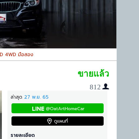
RD 4WD มือสอง
ขายแล้ว
812
ล่าสุด
27 พ.ย. 65
@OatArtHomeCar
ดูแผนที่
รายละเอียด