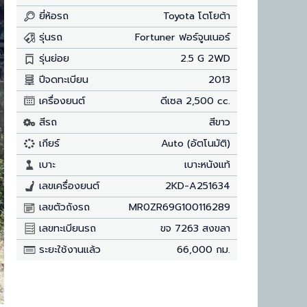
ยี่ห้อรถ
Toyota โตโยต้า
รุ่นรถ
Fortuner ฟอร์จูนเนอร์
รุ่นย่อย
2.5 G 2WD
ปีจดทะเบียน
2013
เครื่องยนต์
ดีเซล 2,500 cc.
สีรถ
สีขาว
เกียร์
Auto (อัตโนมัติ)
เบาะ
เบาะหนังแท้
เลขเครื่องยนต์
2KD-A251634
เลขตัวถังรถ
MR0ZR69G100116289
เลขทะเบียนรถ
ขจ 7263 สงขลา
ระยะใช้งานแล้ว
66,000 กม.