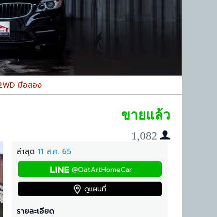
 2WD มือสอง
ขายแล้ว
1,082
ล่าสุด
11 ส.ค. 65
@OatArtHomeCar
ดูแผนที่
รายละเอียด