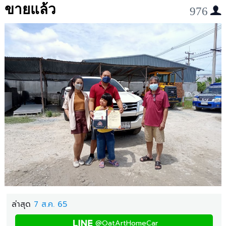
ขายแล้ว
976
ล่าสุด
7 ส.ค. 65
@OatArtHomeCar