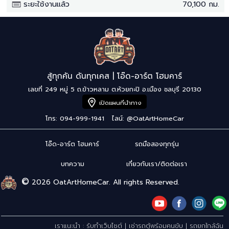
ระยะใช้งานแล้ว
70,100 กม.
สู้ทุกคัน ดันทุกเคส | โอ๊ด-อาร์ต โฮมคาร์
เลขที่ 249 หมู่ 5 ถ.ข้าวหลาม ต.ห้วยกะปิ อ.เมือง ชลบุรี 20130
เปิดแผนที่นำทาง
โทร: 094-999-1941
ไลน์:
@OatArtHomeCar
โอ๊ด-อาร์ต โฮมคาร์
รถมือสองทุกรุ่น
บทความ
เกี่ยวกับเรา/ติดต่อเรา
©
2026 OatArtHomeCar. All rights Reserved.
เราแนะนำ :
รับทำเว็บไซต์
|
เช่ารถตู้พร้อมคนขับ
|
รถยกใกล้ฉัน