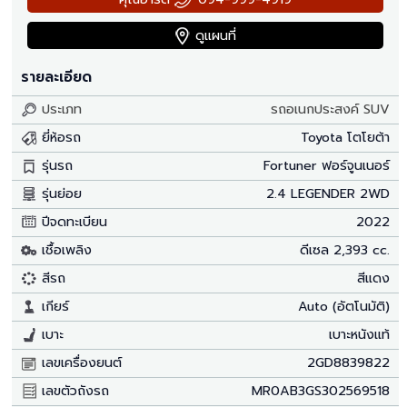
ดูแผนที่
รายละเอียด
ประเภท
รถอเนกประสงค์ SUV
ยี่ห้อรถ
Toyota โตโยต้า
รุ่นรถ
Fortuner ฟอร์จูนเนอร์
รุ่นย่อย
2.4 LEGENDER 2WD
ปีจดทะเบียน
2022
เชื้อเพลิง
ดีเซล 2,393 cc.
สีรถ
สีแดง
เกียร์
Auto (อัตโนมัติ)
เบาะ
เบาะหนังแท้
เลขเครื่องยนต์
2GD8839822
เลขตัวถังรถ
MR0AB3GS302569518