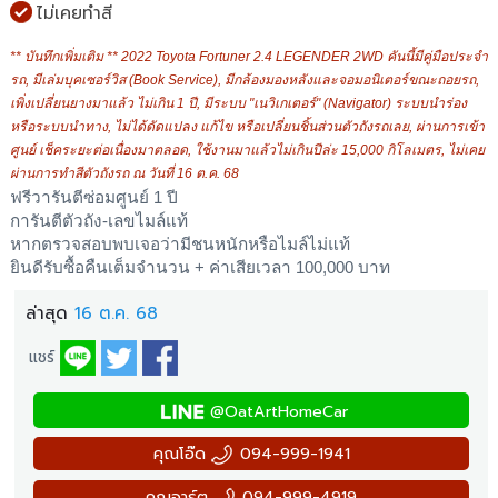
ไม่เคยทำสี
** บันทึกเพิ่มเติม ** 2022 Toyota Fortuner 2.4 LEGENDER 2WD คันนี้มีคู่มือประจำ
รถ, มีเล่มบุคเซอร์วิส (Book Service), มีกล้องมองหลังและจอมอนิเตอร์ขณะถอยรถ,
เพิ่งเปลี่ยนยางมาแล้ว ไม่เกิน 1 ปี, มีระบบ "เนวิเกเตอร์" (Navigator) ระบบนำร่อง
หรือระบบนำทาง, ไม่ได้ดัดแปลง แก้ไข หรือเปลี่ยนชิ้นส่วนตัวถังรถเลย, ผ่านการเข้า
ศูนย์ เช็คระยะต่อเนื่องมาตลอด, ใช้งานมาแล้วไม่เกินปีล่ะ 15,000 กิโลเมตร, ไม่เคย
ผ่านการทำสีตัวถังรถ ณ วันที่ 16 ต.ค. 68
ฟรีวารันตีซ่อมศูนย์ 1 ปี
การันตีตัวถัง-เลขไมล์แท้
หากตรวจสอบพบเจอว่ามีชนหนักหรือไมล์ไม่แท้
ยินดีรับซื้อคืนเต็มจำนวน + ค่าเสียเวลา 100,000 บาท
ล่าสุด
16 ต.ค. 68
แชร์
@OatArtHomeCar
คุณโอ๊ด
094-999-1941
คุณอาร์ต
094-999-4919