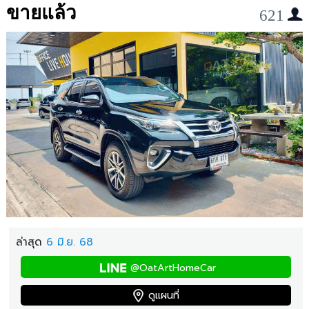
ขายแล้ว
621
ล่าสุด
6 มิ.ย. 68
@OatArtHomeCar
ดูแผนที่