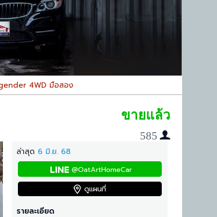
egender 4WD มือสอง
ขายแล้ว
585
ล่าสุด
6 มิ.ย. 68
@OatArtHomeCar
ดูแผนที่
รายละเอียด