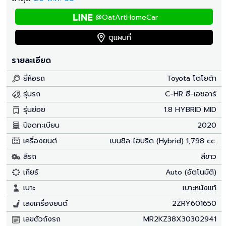
@OatArtHomeCar
ดูแผนที่
รายละเอียด
ยี่ห้อรถ
Toyota โตโยต้า
รุ่นรถ
C-HR ซี-เอชอาร์
รุ่นย่อย
1.8 HYBRID MID
ปีจดทะเบียน
2020
เครื่องยนต์
เบนซิล ไฮบริด (Hybrid) 1,798 cc.
สีรถ
สีขาว
เกียร์
Auto (อัตโนมัติ)
เบาะ
เบาะหนังแท้
เลขเครื่องยนต์
2ZRY601650
เลขตัวถังรถ
MR2KZ38X30302941