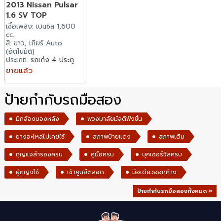
2013 Nissan Pulsar
1.6 SV TOP
เชื้อเพลิง: เบนซิล 1,600
cc.
สี: ขาว, เกียร์ Auto
(อัตโนมัติ)
ประเภท:
รถเก๋ง 4 ประตู
ขายแล้ว
ป้ายกำกับรถมือสอง
มีกล้องมองหลัง
พวงมาลัยมัลติฟังชั่น
ยางอะไหล่ไม่เคยใช้
สภาพป้ายแดง
สภาพเดิม
กุญแจสำรองครบ
คู่มือครบ
บุคเซอร์วิสครบ
ผู้หญิงใช้
เข้าศูนย์ตลอด
มือเดียวออกห้าง
ป้ายกำกับรถมือสองทั้งหมด »