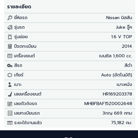
รายละเอียด
ยี่ห้อรถ
Nissan นิสสัน
รุ่นรถ
Juke จู๊ค
รุ่นย่อย
1.6 V TOP
ปีจดทะเบียน
2014
เครื่องยนต์
เบนซิล 1,600 cc.
สีรถ
สีดำ
เกียร์
Auto (อัตโนมัติ)
เบาะ
เบาะหนัง
เลขเครื่องยนต์
HR169203378
เลขตัวถังรถ
MHBFBAF15Z0002648
เลขทะเบียนรถ
3กญ 669 กทม
ระยะใช้งานแล้ว
75,182 กม.