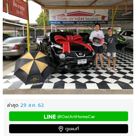
ล่าสุด
29 ส.ค. 62
@OatArtHomeCar
ดูแผนที่