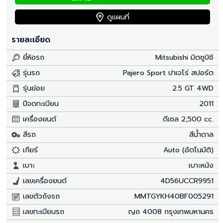
ดูแผนที่
รายละเอียด
ยี่ห้อรถ
Mitsubishi มิตซูบิชิ
รุ่นรถ
Pajero Sport ปาเจโร่ สปอร์ต
รุ่นย่อย
2.5 GT 4WD
ปีจดทะเบียน
2011
เครื่องยนต์
ดีเซล 2,500 cc.
สีรถ
สีน้ำตาล
เกียร์
Auto (อัตโนมัติ)
เบาะ
เบาะหนัง
เลขเครื่องยนต์
4D56UCCR9951
เลขตัวถังรถ
MMTGYKH40BF005291
เลขทะเบียนรถ
ญถ 4008 กรุงเทพมหานคร