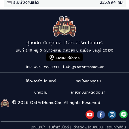
ระยะใช้งานแล้ว
235,994 กม.
สู้ทุกคัน ดันทุกเคส | โอ๊ด-อาร์ต โฮมคาร์
เลขที่ 249 หมู่ 5 ถ.ข้าวหลาม ต.ห้วยกะปิ อ.เมือง ชลบุรี 20130
เปิดแผนที่นำทาง
โทร: 094-999-1941
ไลน์:
@OatArtHomeCar
โอ๊ด-อาร์ต โฮมคาร์
รถมือสองทุกรุ่น
บทความ
เกี่ยวกับเรา/ติดต่อเรา
©
2026 OatArtHomeCar. All rights Reserved.
เราแนะนำ :
รับทำเว็บไซต์
|
เช่ารถตู้พร้อมคนขับ
|
รถยกใกล้ฉัน