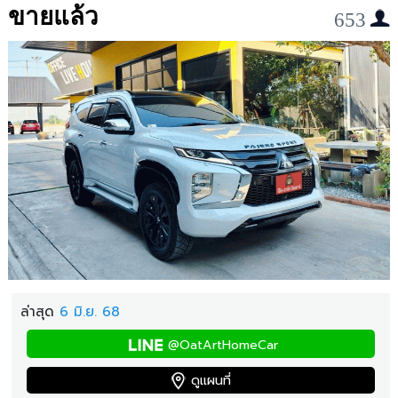
ขายแล้ว
653
ล่าสุด
6 มิ.ย. 68
@OatArtHomeCar
ดูแผนที่