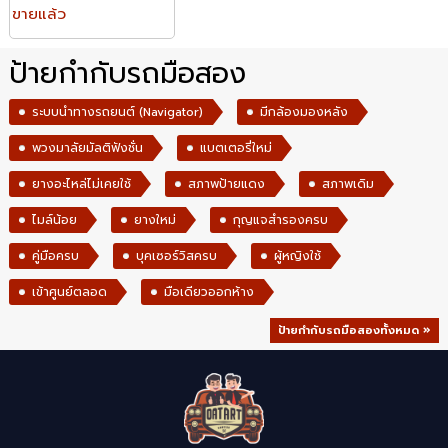
ขายแล้ว
ป้ายกำกับรถมือสอง
ระบบนำทางรถยนต์ (Navigator)
มีกล้องมองหลัง
พวงมาลัยมัลติฟังชั่น
แบตเตอรี่ใหม่
ยางอะไหล่ไม่เคยใช้
สภาพป้ายแดง
สภาพเดิม
ไมล์น้อย
ยางใหม่
กุญแจสำรองครบ
คู่มือครบ
บุคเซอร์วิสครบ
ผู้หญิงใช้
เข้าศูนย์ตลอด
มือเดียวออกห้าง
ป้ายกำกับรถมือสองทั้งหมด »