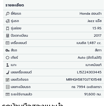
รายละเอียด
ยี่ห้อรถ
Honda ฮอนด้า
รุ่นรถ
Jazz แจ๊ส
รุ่นย่อย
1.5 RS
ปีจดทะเบียน
2017
เครื่องยนต์
เบนซิล 1,487 cc.
สีรถ
สีเทา
เกียร์
Auto (อัตโนมัติ)
เบาะ
เบาะหนังแท้
เลขเครื่องยนต์
L15Z24303445
เลขตัวถังรถ
MRHGH5870JT101548
เลขทะเบียนรถ
กธ 7994 ฉะเชิงเทรา
ระยะใช้งานแล้ว
91,600 กม.