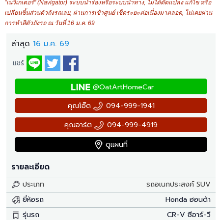
"เนวิเกเตอร์" (Navigator) ระบบนำร่องหรือระบบนำทาง, ไม่ได้ดัดแปลง แก้ไข หรือ
เปลี่ยนชิ้นส่วนตัวถังรถเลย, ผ่านการเข้าศูนย์ เช็คระยะต่อเนื่องมาตลอด, ไม่เคยผ่าน
การทำสีตัวถังรถ ณ วันที่ 16 ม.ค. 69
ล่าสุด
16 ม.ค. 69
แชร์
@OatArtHomeCar
คุณโอ๊ด
094-999-1941
คุณอาร์ต
094-999-4919
ดูแผนที่
รายละเอียด
ประเภท
รถอเนกประสงค์ SUV
ยี่ห้อรถ
Honda ฮอนด้า
รุ่นรถ
CR-V ซีอาร์-วี