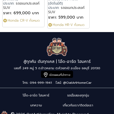
ประเภท:
รถอเนกประสงค์
(อัตโนมัติ)
SUV
ประเภท:
รถอเนกประสงค์
SUV
ราคา: 699,000 บาท
ราคา: 599,000 บาท
Honda CR-V ทั้งหมด
Honda HR-V ทั้งหมด
สู้ทุกคัน ดันทุกเคส | โอ๊ด-อาร์ต โฮมคาร์
เลขที่ 249 หมู่ 5 ถ.ข้าวหลาม ต.ห้วยกะปิ อ.เมือง ชลบุรี 20130
เปิดแผนที่นำทาง
โทร: 094-999-1941
ไลน์:
@OatArtHomeCar
โอ๊ด-อาร์ต โฮมคาร์
รถมือสองทุกรุ่น
บทความ
เกี่ยวกับเรา/ติดต่อเรา