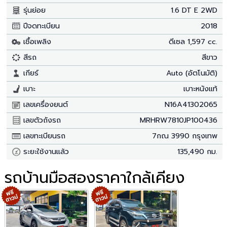
รุ่นย่อย
1.6 DT E 2WD
ปีจดทะเบียน
2018
เชื้อเพลิง
ดีเซล 1,597 cc.
สีรถ
สีขาว
เกียร์
Auto (อัตโนมัติ)
เบาะ
เบาะหนังแท้
เลขเครื่องยนต์
N16A41302065
เลขตัวถังรถ
MRHRW7810JP100436
เลขทะเบียนรถ
7กณ 3990 กรุงเทพ
ระยะใช้งานแล้ว
135,490 กม.
รถบ้านมือสองราคาใกล้เคียง