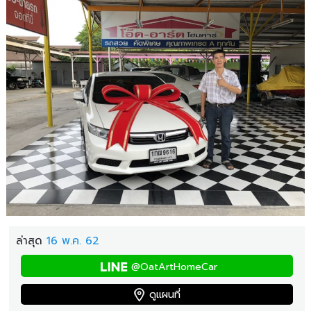
ล่าสุด
16 พ.ค. 62
@OatArtHomeCar
ดูแผนที่