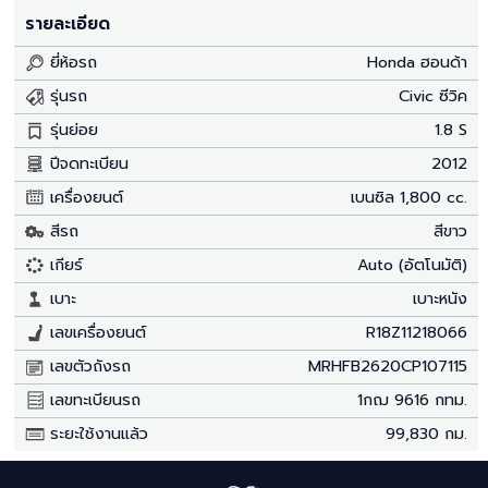
รายละเอียด
ยี่ห้อรถ
Honda ฮอนด้า
รุ่นรถ
Civic ซีวิค
รุ่นย่อย
1.8 S
ปีจดทะเบียน
2012
เครื่องยนต์
เบนซิล 1,800 cc.
สีรถ
สีขาว
เกียร์
Auto (อัตโนมัติ)
เบาะ
เบาะหนัง
เลขเครื่องยนต์
R18Z11218066
เลขตัวถังรถ
MRHFB2620CP107115
เลขทะเบียนรถ
1กฌ 9616 กทม.
ระยะใช้งานแล้ว
99,830 กม.