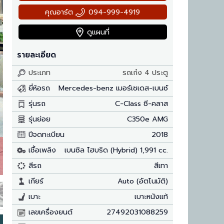
คุณอาร์ต
094-999-4919
ดูแผนที่
รายละเอียด
ประเภท
รถเก๋ง 4 ประตู
ยี่ห้อรถ
Mercedes-benz เมอร์เซเดส-เบนซ์
รุ่นรถ
C-Class ซี-คลาส
รุ่นย่อย
C350e AMG
ปีจดทะเบียน
2018
เชื้อเพลิง
เบนซิล ไฮบริด (Hybrid) 1,991 cc.
สีรถ
สีเทา
เกียร์
Auto (อัตโนมัติ)
เบาะ
เบาะหนังแท้
เลขเครื่องยนต์
27492031088259