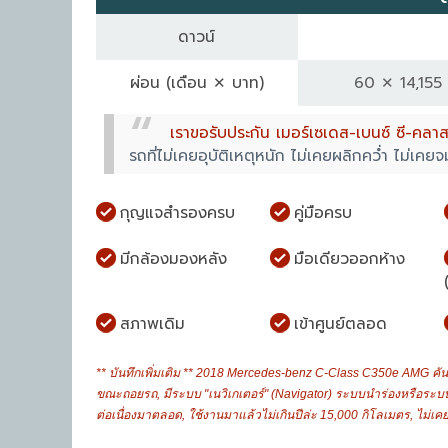
ดาวน์
ผ่อน
(เดือน ✕ บาท)
60 ✕ 14,155
เราขอรับประกัน เมอร์เซเดส-เบนซ์ ซี-คล
รถที่ไม่เคยอุบัติเหตุหนัก ไม่เคยผลิกคว่ำ ไม่เคย
กุญแจสำรองครบ
คู่มือครบ
มีกล้องมองหลัง
มือเดียวออกห้าง
สภาพเดิม
เข้าศูนย์ตลอด
** บันทึกเพิ่มเติม ** 2018 Mercedes-benz C-Class C350e AMG คันนี
ขณะถอยรถ, มีระบบ "เนวิเกเตอร์" (Navigator) ระบบนำร่องหรือระบบนำ
ต่อเนื่องมาตลอด, ใช้งานมาแล้วไม่เกินปีล่ะ 15,000 กิโลเมตร, ไม่เคย