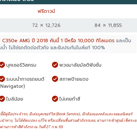
ฟรีดาวน์
72 ✕ 12,726
84 ✕ 11,855
าส C350e AMG ปี 2018 คันนี้ 1 ปีหรือ 10,000 กิโลเมตร
และเป็น
จมน้ำ ไม่ใช่รถตัดต่อตัวถัง และรับประกันไมล์แท้ 100%
บุคเซอร์วิสครบ
พวงมาลัยมัลติฟังชั่น
ระบบนำทางรถยนต์
สภาพป้ายแดง
(Navigator)
ไมล์น้อย
ไม่เคยทำสี
้มีคู่มือประจำรถ, มีเล่มบุคเซอร์วิส (Book Service), มีกล้องมองหลังและจอมอนิเตอร์
ทาง, ไม่ได้ดัดแปลง แก้ไข หรือเปลี่ยนชิ้นส่วนตัวถังรถเลย, ผ่านการเข้าศูนย์ เช็คระย
ผ่านการทำสีตัวถังรถ ณ วันที่ 27 ก.พ. 69