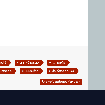
คยใช้
สภาพป้ายแดง
สภาพเดิม
ศูนย์ตลอด
ไม่เคยทำสี
มือเดียวออกห้าง
ป้ายกำกับรถมือสองทั้งหมด »